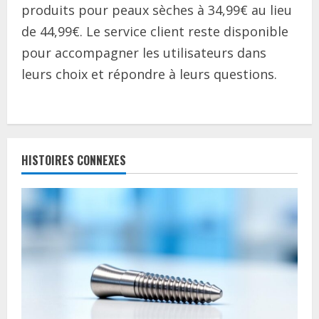
produits pour peaux sèches à 34,99€ au lieu
de 44,99€. Le service client reste disponible
pour accompagner les utilisateurs dans
leurs choix et répondre à leurs questions.
C
o
HISTOIRES CONNEXES
n
t
i
n
u