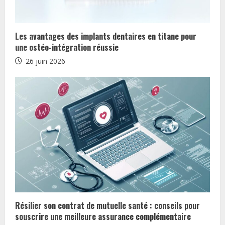
e
R
Les avantages des implants dentaires en titane pour
e
une ostéo-intégration réussie
26 juin 2026
a
d
i
n
g
Résilier son contrat de mutuelle santé : conseils pour
souscrire une meilleure assurance complémentaire